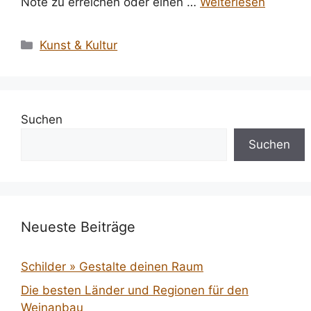
Note zu erreichen oder einen …
Weiterlesen
Kategorien
Kunst & Kultur
Suchen
Suchen
Neueste Beiträge
Schilder » Gestalte deinen Raum
Die besten Länder und Regionen für den
Weinanbau